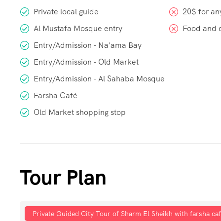
Private local guide
20$ for an
Al Mustafa Mosque entry
Food and 
Entry/Admission - Na'ama Bay
Entry/Admission - Old Market
Entry/Admission - Al Sahaba Mosque
Farsha Café
Old Market shopping stop
Tour Plan
Private Guided City Tour of Sharm El Sheikh with farsha ca