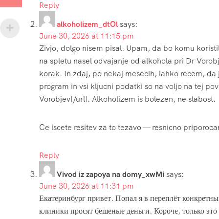
Reply
alkoholizem_dtOl
says:
June 30, 2026 at 11:15 pm
Zivjo, dolgo nisem pisal. Upam, da bo komu koristil
na spletu nasel odvajanje od alkohola pri Dr Voro
korak. In zdaj, po nekaj mesecih, lahko recem, da j
program in vsi kljucni podatki so na voljo na tej 
Vorobjev[/url]. Alkoholizem is bolezen, ne slabost.
Ce iscete resitev za to tezavo — resnicno priporoca
Reply
Vivod iz zapoya na domy_xwMi
says:
June 30, 2026 at 11:31 pm
Екатеринбург привет. Попал я в переплёт конкретный
клиники просят бешеные деньги. Короче, только это