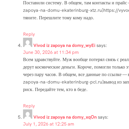
Поставили систему. В общем, там контакты и прайс —
zapoya-na-domu-ekaterinburg-xtz.ru]https://vyvo
тяните. Перешлите тому кому надо.
Reply
Vivod iz zapoya na domy_wyEi
says:
June 30, 2026 at 11:34 pm
Всем здравствуйте. Муж вообще потерял связь с реа
дерут космические деньги. Короче, помогли только 
через пару часов. В общем, все данные по ссылке — 
zapoya-na-domu-ekaterinburg-pcl.ru]вывод из запо
риск. Передайте тем, кто в беде.
Reply
Vivod iz zapoya na domy_xqOn
says:
July 1, 2026 at 12:25 am