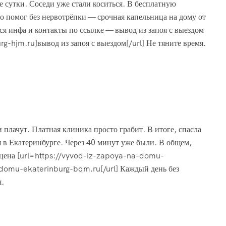
е сутки. Соседи уже стали коситься. В бесплатную
о помог без нервотрёпки — срочная капельница на дому от
ся инфа и контакты по ссылке — вывод из запоя с выездом
-hjm.ru]вывод из запоя с выездом[/url] Не тяните время.
 плачут. Платная клиника просто грабит. В итоге, спасла
я в Екатеринбурге. Через 40 минут уже были. В общем,
я цена [url=https://vyvod-iz-zapoya-na-domu-
domu-ekaterinburg-bqm.ru[/url] Каждый день без
я.