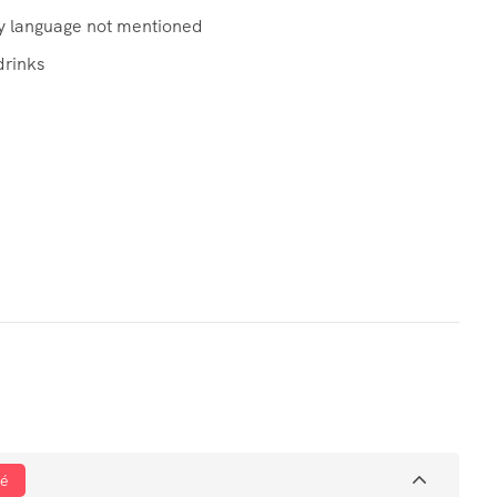
y language not mentioned
drinks
fé