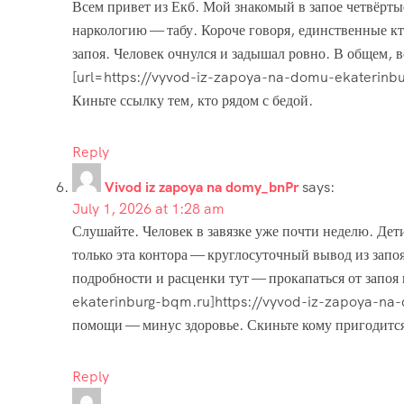
Всем привет из Екб. Мой знакомый в запое четвёрты
наркологию — табу. Короче говоря, единственные кт
запоя. Человек очнулся и задышал ровно. В общем, в
[url=https://vyvod-iz-zapoya-na-domu-ekaterinburg
Киньте ссылку тем, кто рядом с бедой.
Reply
Vivod iz zapoya na domy_bnPr
says:
July 1, 2026 at 1:28 am
Слушайте. Человек в завязке уже почти неделю. Дети
только эта контора — круглосуточный вывод из запо
подробности и расценки тут — прокапаться от запо
ekaterinburg-bqm.ru]https://vyvod-iz-zapoya-na-
помощи — минус здоровье. Скиньте кому пригодитс
Reply