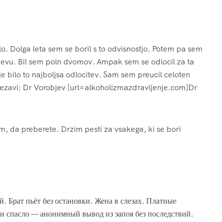
o. Dolga leta sem se boril s to odvisnostjo. Potem pa sem
bjevu. Bil sem poln dvomov. Ampak sem se odlocil za ta
e bilo to najboljsa odlocitev. Sam sem preucil celoten
povezavi: Dr Vorobjev [url=alkoholizmazdravljenje.com]Dr
m, da preberete. Drzim pesti za vsakega, ki se bori
. Брат пьёт без остановки. Жена в слезах. Платные
 и спасло — анонимный вывод из запоя без последствий.