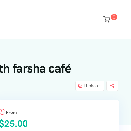
0
th farsha café
11 photos
From
$
25.00