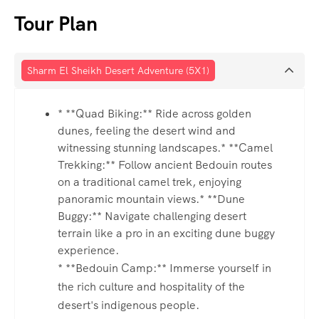
Tour Plan
Sharm El Sheikh Desert Adventure (5X1)
* **Quad Biking:** Ride across golden
dunes, feeling the desert wind and
witnessing stunning landscapes.* **Camel
Trekking:** Follow ancient Bedouin routes
on a traditional camel trek, enjoying
panoramic mountain views.* **Dune
Buggy:** Navigate challenging desert
terrain like a pro in an exciting dune buggy
experience.
* **Bedouin Camp:** Immerse yourself in
the rich culture and hospitality of the
desert's indigenous people.