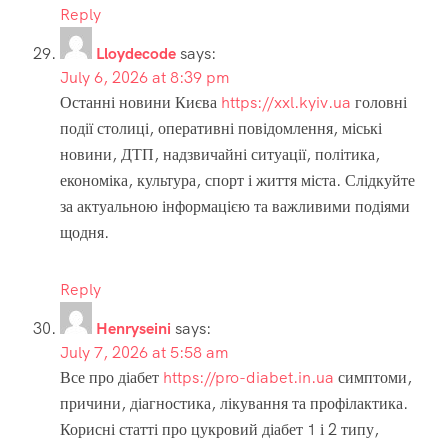
Reply
Lloydecode
says:
July 6, 2026 at 8:39 pm
Останні новини Києва
https://xxl.kyiv.ua
головні
події столиці, оперативні повідомлення, міські
новини, ДТП, надзвичайні ситуації, політика,
економіка, культура, спорт і життя міста. Слідкуйте
за актуальною інформацією та важливими подіями
щодня.
Reply
Henryseini
says:
July 7, 2026 at 5:58 am
Все про діабет
https://pro-diabet.in.ua
симптоми,
причини, діагностика, лікування та профілактика.
Корисні статті про цукровий діабет 1 і 2 типу,