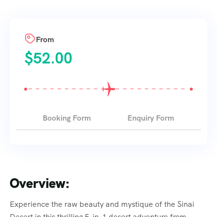
From
$
52.00
Booking Form
Enquiry Form
Overview:
Experience the raw beauty and mystique of the Sinai
Desert in this thrilling 5-in-1 desert adventure from