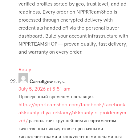
verified profiles sorted by geo, trust level, and ad
readiness. Every order on NPPRTeamShop is
processed through encrypted delivery with
credentials handed off via the personal buyer
dashboard. Build your account infrastructure with
NPPRTEAMSHOP — proven quality, fast delivery,
and warranty on every order.
Reply
Carrollgew
says:
July 5, 2026 at 5:51 am
Проверенный временем поставщик
https://npprteamshop.com/facebook/facebook-
akkaunty-dlya-reklamy/akkaunty-s-proidennym-
zrd/
располагает крупнейшим ассортиментом
качественных аккаунтов с прозрачными
характеристиками и конкурентными ценами для